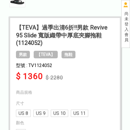
尚
未
登
【TEVA】過季出清6折!!男款 Revive
入
95 Slide 寬版織帶中厚底夾腳拖鞋
會
員
(1124052)
男款
【TEVA】
拖鞋
型號 : TV1124052
$ 1360
$ 2280
商品規格
尺寸
US 8
US 9
US 10
US 11
顏色