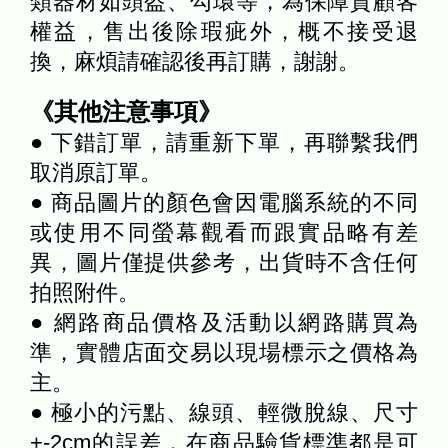
類器材如頭盔、勾環等，為保障貴顧客
權益，售出後除瑕疵外，概不接受退
換，麻煩請確認後再訂購，謝謝。
《其他注意事項》
● 下錯訂單，請重新下單，再聯繫我們
取消原訂單。
● 商品圖片的顏色會因電腦系統的不同
或使用不同螢幕觀看而跟實品略有差
異，圖片僅提供參考，出貨時不含任何
拍照附件。
● 網路商品價格及活動以網路購買為
準，實體店面交易以現場標示之價格為
主。
● 極小的污點、線頭、輕微脫線、尺寸
+-2cm的誤差，在商品驗貨標準都是可