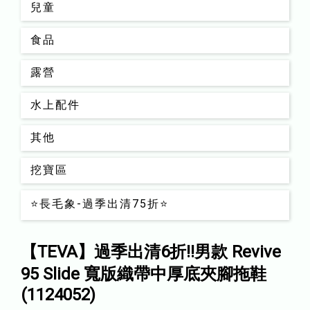
兒童
食品
露營
水上配件
其他
挖寶區
⭐長毛象-過季出清75折⭐
【TEVA】過季出清6折!!男款 Revive
95 Slide 寬版織帶中厚底夾腳拖鞋
(1124052)