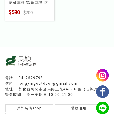
德國軍糧 緊急口糧 防
兒童
災儲備糧食
$590
$700
型號 : KT30200
食品
露營
水上配件
其他
挖寶區
⭐長毛象-過季出清75折⭐
04-7629798
longyingoutdoor@gmail.com
彰化縣彰化市金馬路三段446-36號（長穎戶外）
周一至周日 10:00-21:00
戶外裝備shop
購物須知