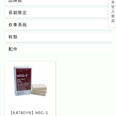
品牌館
未
登
入
長穎限定
會
員
炊事系統
鞋類
配件
背包
男款
女款
睡眠系統
器材裝備
【KATADYN】NRG-5