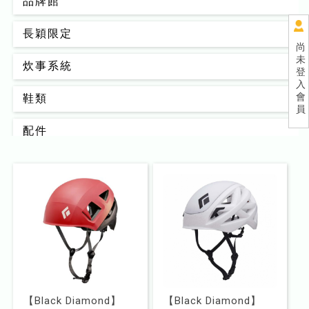
品牌館
長穎限定
尚
未
炊事系統
登
入
會
鞋類
員
配件
背包
男款
女款
睡眠系統
器材裝備
【Black Diamond】
【Black Diamond】