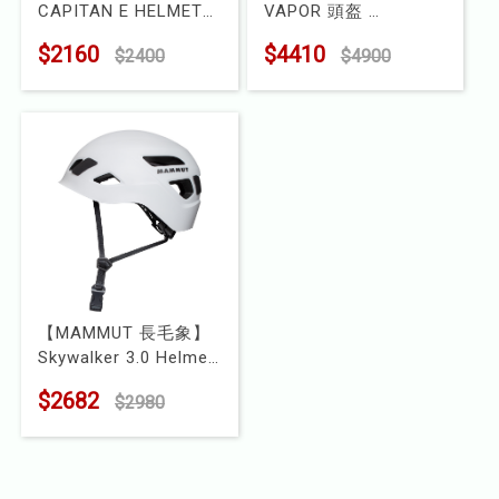
CAPITAN E HELMET
VAPOR 頭盔
兒童
頭盔
型號 : 620008
$2160
$4410
$2400
$4900
型號 : 620230
食品
露營
水上配件
其他
挖寶區
【MAMMUT 長毛象】
⭐長毛象-過季出清75折⭐
Skywalker 3.0 Helmet
頭盔/岩盔
$2682
$2980
型號 : 2030-00300