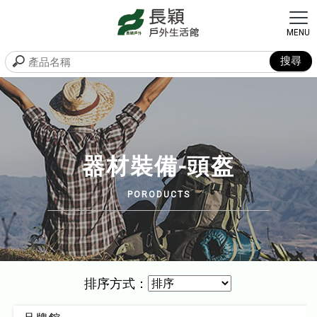
器材裝備-頭盔
排序方式：