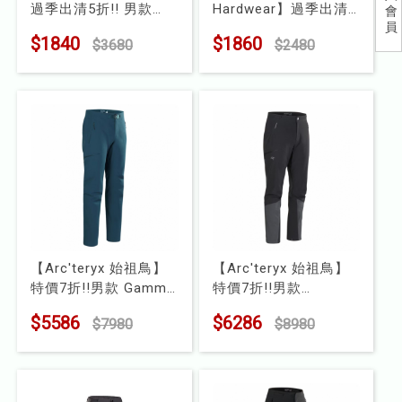
過季出清5折!! 男款
Hardwear】過季出清
會
兒童
員
Sertig 緊身褲
75折!!男款 Yumalino
$1840
$1860
$3680
$2480
型號 : MK300560
雙層內刷毛禦寒軟殼登
食品
山褲
型號 : 2095941
露營
水上配件
其他
挖寶區
【Arc'teryx 始祖鳥】
【Arc'teryx 始祖鳥】
⭐長毛象-過季出清75折⭐
特價7折!!男款 Gamma
特價7折!!男款
軟殼長褲
Serratus 軟殼長褲
$5586
$6286
$7980
$8980
型號 : X000009532
型號 : X000009527