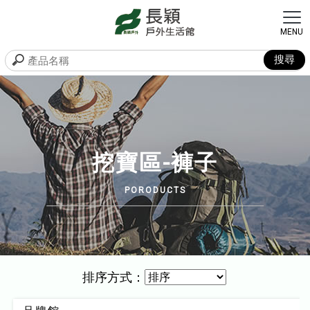
挖寶區-褲子
排序方式：