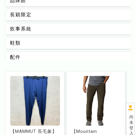
品牌館
長穎限定
炊事系統
鞋類
配件
背包
男款
女款
睡眠系統
尚
未
器材裝備
登
【MAMMUT 長毛象】
【Mountain
入