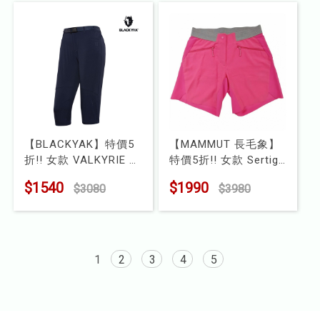
【BLACKYAK】特價5
【MAMMUT 長毛象】
折!! 女款 VALKYRIE 七
特價5折!! 女款 Sertig
分褲
短褲
$1540
$1990
$3080
$3980
型號 : BYJB1WP10256
型號 :
ML10020060850
1
2
3
4
5