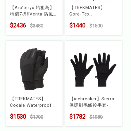
【Arc'teryx 始祖鳥】
【TREKMATES】
特價7折!!Venta 防風手
Gore-Tex
套
Windstopper RIGG
$2436
$1440
$3480
$1600
型號 : X000009934
Gloves 防風保暖手套
型號 : TM006312
【TREKMATES】
【icebreaker】Sierra
Codale Waterproof
保暖刷毛觸控手套-
Gloves 防水手套
RF200
$1530
$1782
$1700
$1980
型號 : TM006307
型號 : IB104829