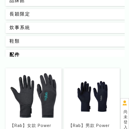
品牌館
長穎限定
炊事系統
鞋類
配件
背包
男款
女款
睡眠系統
尚
未
器材裝備
登
【Rab】女款 Power
【Rab】男款 Power
入