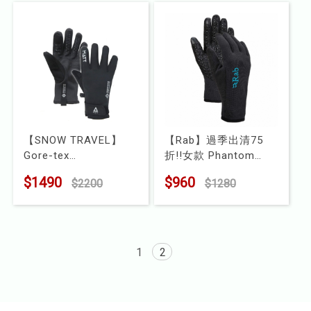
【SNOW TRAVEL】
【Rab】過季出清75
Gore-tex
折!!女款 Phantom
Windstopper 防風保暖
Contact Grip Glove 可
$1490
$960
$2200
$1280
觸控手套
觸控防風保暖手套
型號 : AR-88
型號 : QAH-52
1
2