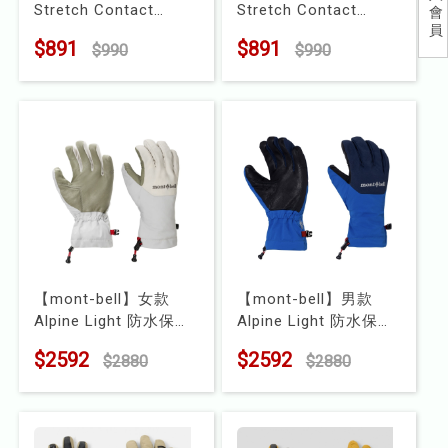
Stretch Contact
Stretch Contact
會
兒童
員
Glove 保暖刷毛觸控手
Glove 保暖刷毛觸控手
$891
$891
$990
$990
套
套
食品
型號 : QAH-56
型號 : QAH-55
露營
水上配件
其他
挖寶區
【mont-bell】女款
【mont-bell】男款
⭐長毛象-過季出清75折⭐
Alpine Light 防水保暖
Alpine Light 防水保暖
手套
手套
$2592
$2592
$2880
$2880
型號 : 1118980
型號 : 1118979