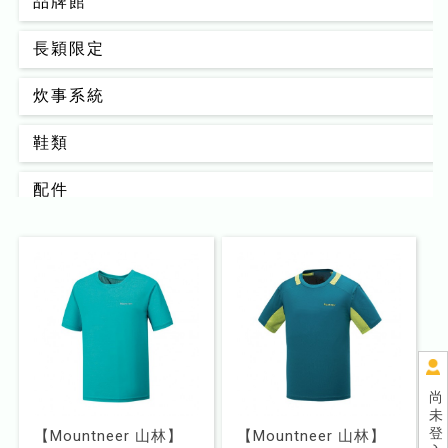
品牌館
長穎限定
炊事系統
鞋類
配件
背包
男款
女款
睡眠系統
尚
未
器材裝備
登
【Mountneer 山林】
【Mountneer 山林】