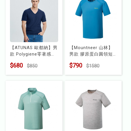
【ATUNAS 歐都納】男
【Mountneer 山林】
款 Polygiene零著感抑
男款 膠原蛋白圓領短
菌短袖V領內著
袖排汗衣
$680
$790
$850
$1580
(A1UCCC02M)
型號 : 41P39
型號 : A1UCCC02M