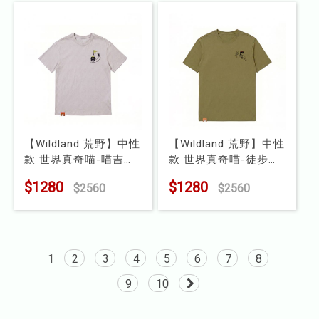
【Wildland 荒野】中性
【Wildland 荒野】中性
款 世界真奇喵-喵吉山
款 世界真奇喵-徒步冒
露營篇
險篇
$1280
$1280
$2560
$2560
型號 : M1670
型號 : M1669
1
2
3
4
5
6
7
8
9
10