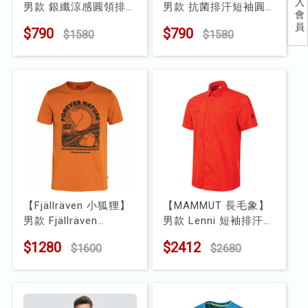
入
男款 銀纖涼感圓領排
男款 抗菌排汗短袖圓
會
兒童
汗短袖上衣(41P81)
領上衣(41P61)
員
$790
$790
$1580
$1580
型號 : 41P81
型號 : 41P61
食品
露營
水上配件
其他
挖寶區
【Fjällräven 小狐狸】
【MAMMUT 長毛象】
⭐長毛象-過季出清75折⭐
男款 Fjällräven
男款 Lenni 短袖排汗襯
Equipment T恤
衫(1015-00300)
$1280
$2412
$1600
$2680
(FR86976)
型號 : 1015-00300
型號 : FR86976