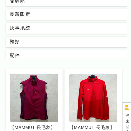
品牌館
長穎限定
炊事系統
鞋類
配件
背包
男款
女款
睡眠系統
尚
未
器材裝備
登
【MAMMUT 長毛象】
【MAMMUT 長毛象】