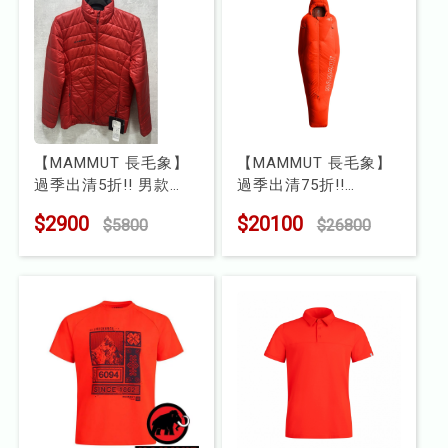
【MAMMUT 長毛象】
【MAMMUT 長毛象】
過季出清5折!! 男款
過季出清75折!!
Rime 化纖外套
Protect Down Bag
$2900
$20100
$5800
$26800
型號 : MD400300
-18C 羽絨睡袋
型號 : 2410-02600