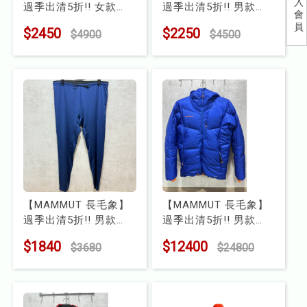
入
過季出清5折!! 女款
過季出清5折!! 男款
會
兒童
Aconcagua ML 運動刷
Aenergy LT HZ 刷毛半
員
$2450
$2250
$4900
$4500
毛機能立領背心
門襟長袖上衣
食品
型號 : ME4004003
型號 : MG1001503
露營
水上配件
其他
挖寶區
【MAMMUT 長毛象】
【MAMMUT 長毛象】
⭐長毛象-過季出清75折⭐
過季出清5折!! 男款
過季出清5折!! 男款
Sertig 緊身褲
Eigerjoch Pro羽絨外套
$1840
$12400
$3680
$24800
型號 : MK300560
型號 : MD100240