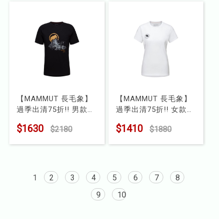
【MAMMUT 長毛象】
【MAMMUT 長毛象】
過季出清75折!! 男款
過季出清75折!! 女款
Mountain T-Shirt
Seile T-Shirt Heritage
$1630
$1410
$2180
$1880
Eiger 抗菌快乾LOGO短
有機棉機能復古Logo
袖T-Shirt
短袖T
型號 : 1017-09849
型號 : 1017-04140
1
2
3
4
5
6
7
8
9
10