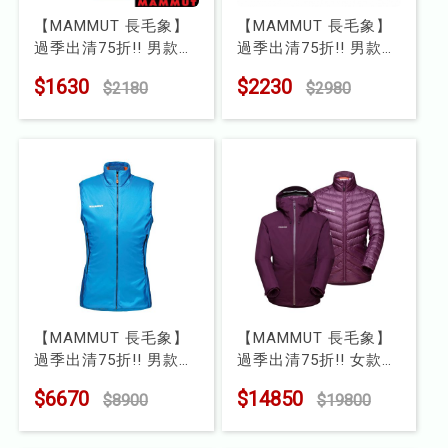
【MAMMUT 長毛象】
【MAMMUT 長毛象】
過季出清75折!! 男款
過季出清75折!! 男款
Mountain 短袖圓領印
Trovat Tour Polo短袖
$1630
$2230
$2180
$2980
花排汗上衣
上衣
型號 : 1017-09844
型號 : 1017-00031
【MAMMUT 長毛象】
【MAMMUT 長毛象】
過季出清75折!! 男款
過季出清75折!! 女款
Eigerjoch IN Hybrid 艾
Convey 3 in 1 兩件式
$6670
$14850
$8900
$19800
格背心
防水羽絨外套
型號 : 1013-01730
型號 : 1010-29160