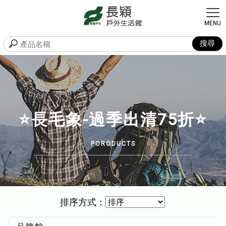
⭐長毛象-過季出清75折⭐
排序方式：