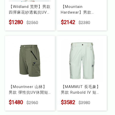
【Wildland 荒野】男款
【Mountain
四彈麻花紗透氣抗UV
Hardwear】男款
短褲
Hardwear AP Active
$1280
$2142
$2560
$2380
型號 : W1510
Pant 彈性探險短褲
型號 : 2110291
【Mountneer 山林】
【MAMMUT 長毛象】
男款 彈性抗UV休閒短
男款 Runbold IV 短褲
褲
型號 : 1023-01190
$1480
$3582
$2960
$3980
型號 : 51S03