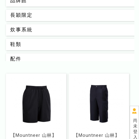
品牌館
長穎限定
炊事系統
鞋類
配件
背包
男款
女款
睡眠系統
尚
未
器材裝備
登
【Mountneer 山林】
【Mountneer 山林】
入