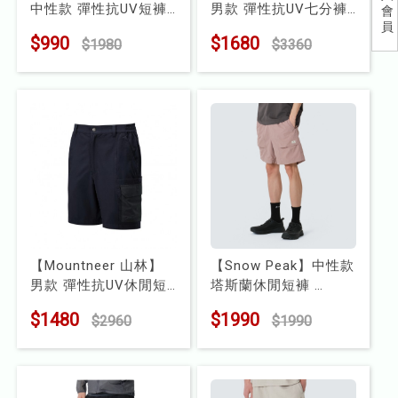
中性款 彈性抗UV短褲
男款 彈性抗UV七分褲
會
兒童
員
(41S60)
(41S61)
$990
$1680
$1980
$3360
型號 : 41S60
型號 : 41S61
食品
露營
水上配件
其他
挖寶區
【Mountneer 山林】
【Snow Peak】中性款
⭐長毛象-過季出清75折⭐
男款 彈性抗UV休閒短
塔斯蘭休閒短褲
褲(41S57)
型號 : MUL-HP64
$1480
$1990
$2960
$1990
型號 : 41S57