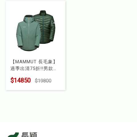
【MAMMUT 長毛象】
過季出清75折!!男款
Convey 3 in 1 AF 兩件
$14850
$19800
式防水羽絨外套
型號 : 1010-29150