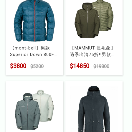
【mont-bell】男款
【MAMMUT 長毛象】
Superior Down 800FP
過季出清75折!!男款
羽絨外套
Convey 3 in 1 HS
$3800
$14850
$5200
$19800
型號 : 1101661
Hooded AF GTX 兩件
式防水保暖外套
型號 : 1010-29151