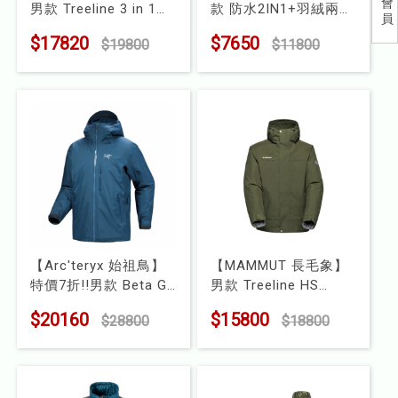
會
男款 Treeline 3 in 1
款 防水2IN1+羽絨兩件
員
兒童
HS Hooded AF GTX
式外套
$17820
$7650
$19800
$11800
兩件式防水保暖外套
型號 : A1GA2533M
食品
型號 : 1010-32190
露營
水上配件
其他
挖寶區
【Arc'teryx 始祖鳥】
【MAMMUT 長毛象】
⭐長毛象-過季出清75折⭐
特價7折!!男款 Beta GT
男款 Treeline HS
化纖外套
Thermo Hooded
$20160
$15800
$28800
$18800
型號 : X000010510
Jacket AF GTX防水羽
絨保暖連帽外套
型號 : 1010-32220