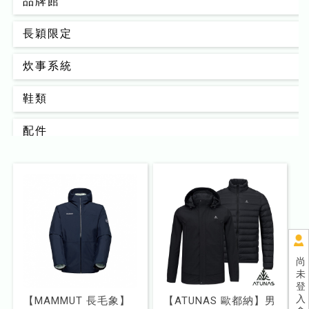
品牌館
長穎限定
炊事系統
鞋類
配件
背包
男款
女款
睡眠系統
尚
未
登
器材裝備
入
【MAMMUT 長毛象】
【ATUNAS 歐都納】男