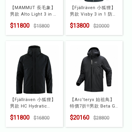
【MAMMUT 長毛象】
【Fjällräven 小狐狸】
男款 Alto Light 3 in 1
男款 Visby 3 in 1 防水
HS Hooded Jacket AF
填充夾克
$11800
$13800
$15800
$20000
輕量透氣防水連帽外套
型號 : F84130
型號 : 1010-30860
【Fjällräven 小狐狸】
【Arc'teryx 始祖鳥】
男款 HC Hydratic
特價7折!!男款 Beta GT
Padded Trail 防水保暖
化纖外套
$11800
$20160
$16800
$28800
填充夾克
型號 : X000008885
型號 : F12500159