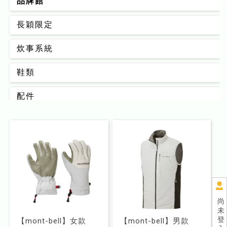
品牌館
長穎限定
炊事系統
鞋類
配件
背包
男款
女款
睡眠系統
尚
未
器材裝備
登
【mont-bell】女款
【mont-bell】男款