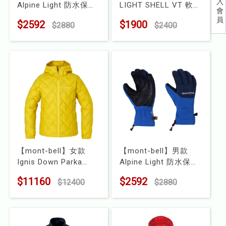
入
Alpine Light 防水保暖
LIGHT SHELL VT 軟殼
會
兒童
手套
背心
員
$2592
$1900
$2880
$2400
型號 : 1118980
型號 : 1106559
食品
露營
水上配件
其他
挖寶區
【mont-bell】女款
【mont-bell】男款
⭐長毛象-過季出清75折⭐
Ignis Down Parka
Alpine Light 防水保暖
1000FP 羽絨外套
手套
$11160
$2592
$12400
$2880
型號 : 1101707
型號 : 1118979