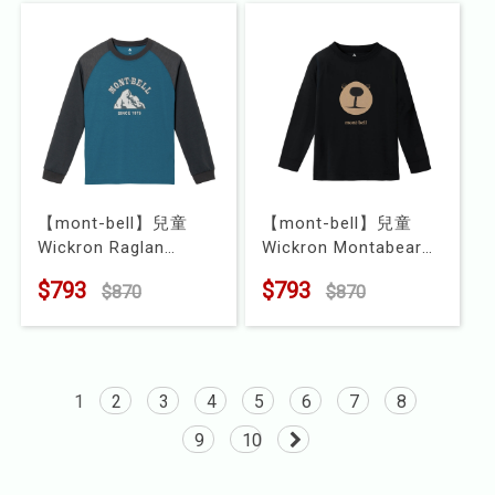
【mont-bell】兒童
【mont-bell】兒童
Wickron Raglan
Wickron Montabear
SINCE 1975 長袖排汗
Face 長袖排汗衣
$793
$793
$870
$870
衣
型號 : 1114903
型號 : 1114912
1
2
3
4
5
6
7
8
9
10