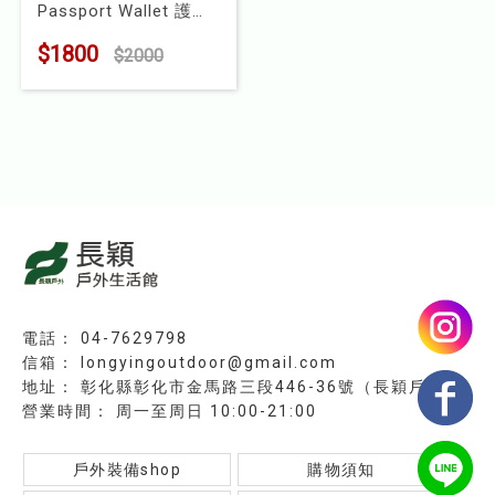
Passport Wallet 護照
兒童
錢包
$1800
$2000
型號 : F24220
食品
露營
水上配件
其他
挖寶區
⭐長毛象-過季出清75折⭐
04-7629798
longyingoutdoor@gmail.com
彰化縣彰化市金馬路三段446-36號（長穎戶外）
周一至周日 10:00-21:00
戶外裝備shop
購物須知