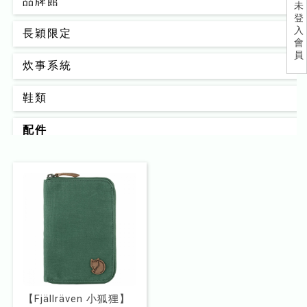
品牌館
未
登
入
長穎限定
會
員
炊事系統
鞋類
配件
背包
男款
女款
睡眠系統
器材裝備
【Fjällräven 小狐狸】