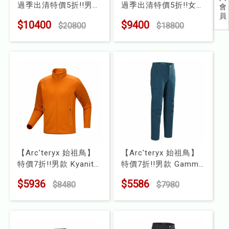
過季出清特價5折!!男款
過季出清特價5折!!女款
會
兒童
員
Bora 75L 登山背包
Bora 60L 登山背包
$10400
$9400
$20800
$18800
型號 : X000006988
型號 : X000006958
食品
露營
水上配件
其他
挖寶區
【Arc'teryx 始祖鳥】
【Arc'teryx 始祖鳥】
⭐長毛象-過季出清75折⭐
特價7折!!男款 Kyanite
特價7折!!男款 Gamma
刷毛外套
軟殼長褲
$5936
$5586
$8480
$7980
型號 : X000008447
型號 : X000009532