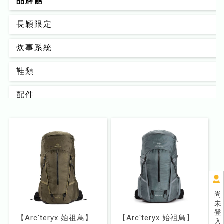
品牌館
長穎限定
炊事系統
鞋類
配件
背包
男款
女款
睡眠系統
尚
未
器材裝備
登
【Arc'teryx 始祖鳥】
【Arc'teryx 始祖鳥】
入