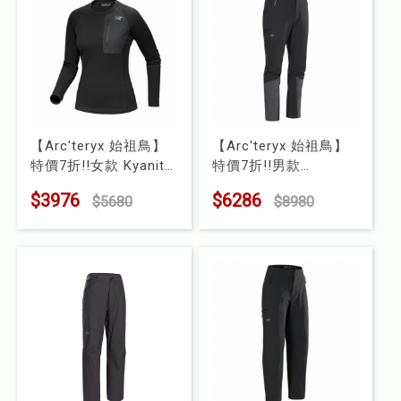
【Arc'teryx 始祖鳥】
【Arc'teryx 始祖鳥】
特價7折!!女款 Kyanite
特價7折!!男款
刷毛圓領衫
Serratus 軟殼長褲
$3976
$6286
$5680
$8980
型號 : X000009048
型號 : X000009527