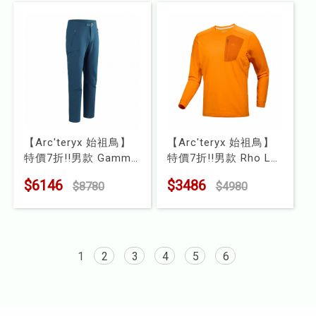
【Arc'teryx 始祖鳥】
【Arc'teryx 始祖鳥】
特價7折!!男款 Gamma
特價7折!!男款 Rho LT
AR 軟殼長褲
圓領衫
$6146
$3486
$8780
$4980
型號 : X000009925
型號 : X000009417
1
2
3
4
5
6