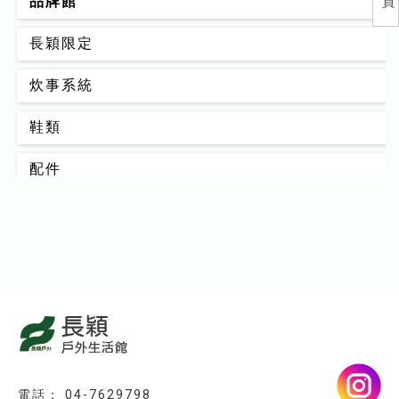
品牌館
員
長穎限定
炊事系統
鞋類
配件
背包
男款
女款
睡眠系統
器材裝備
04-7629798