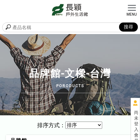
品牌館-文樑-台灣
尚
未
登
排序方式：
入
會