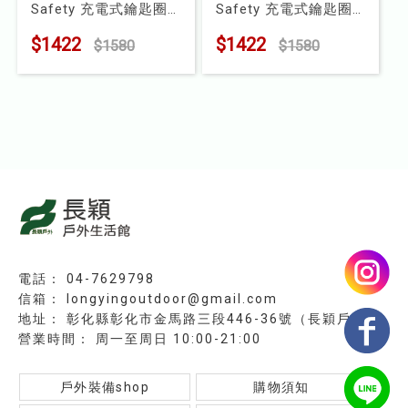
Safety 充電式鑰匙圈
Safety 充電式鑰匙圈
兒童
型手電筒-玫瑰金
型手電筒-灰色
$1422
$1422
$1580
$1580
型號 : 502581
型號 : 502580
食品
露營
水上配件
其他
挖寶區
⭐長毛象-過季出清75折⭐
04-7629798
longyingoutdoor@gmail.com
彰化縣彰化市金馬路三段446-36號（長穎戶外）
周一至周日 10:00-21:00
戶外裝備shop
購物須知