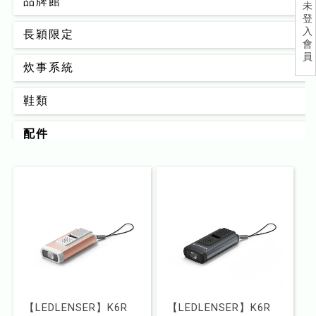
品牌館
未
登
入
長穎限定
會
員
炊事系統
鞋類
配件
背包
男款
女款
睡眠系統
器材裝備
【LEDLENSER】K6R
【LEDLENSER】K6R