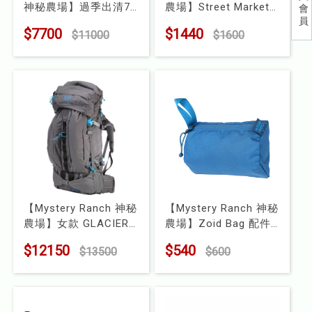
神秘農場】過季出清7
農場】Street Market
會
兒童
員
折!!男款 Bridger 45 登
肩背包
$7700
$1440
$11000
$1600
山背包
型號 : MR 61313
食品
型號 : MR112818
露營
水上配件
其他
挖寶區
【Mystery Ranch 神秘
【Mystery Ranch 神秘
⭐長毛象-過季出清75折⭐
農場】女款 GLACIER
農場】Zoid Bag 配件
71L 登山背包
袋 7L
$12150
$540
$13500
$600
型號 : MR 61196
型號 : MR61123