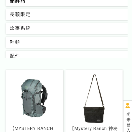
品牌館
長穎限定
炊事系統
鞋類
配件
背包
男款
女款
睡眠系統
尚
未
器材裝備
登
【MYSTERY RANCH
【Mystery Ranch 神秘
入