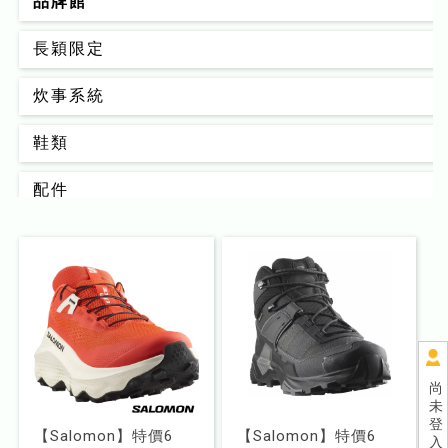
品牌館
長穎限定
炊事系統
鞋類
配件
背包
男款
女款
睡眠系統
尚
未
器材裝備
登
【Salomon】特價6
【Salomon】特價6
入