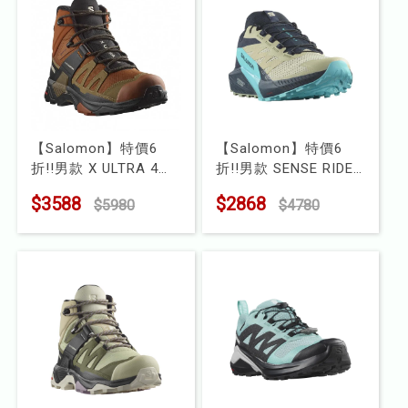
【Salomon】特價6
【Salomon】特價6
折!!男款 X ULTRA 4
折!!男款 SENSE RIDE
Goretex 中筒登山鞋
5 野跑鞋
$3588
$2868
$5980
$4780
型號 : L47685400
型號 : L47458500