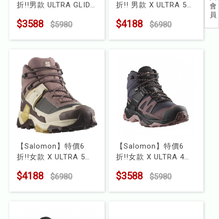
折!!男款 ULTRA GLIDE
折!! 男款 X ULTRA 5
會
兒童
員
3 野跑鞋
Goretex 中筒登山鞋
$3588
$4188
$5980
$6980
型號 : L47755900
寬楦
食品
型號 : L47755400
露營
水上配件
其他
挖寶區
【Salomon】特價6
【Salomon】特價6
⭐長毛象-過季出清75折⭐
折!!女款 X ULTRA 5
折!!女款 X ULTRA 4
Goretex 中筒登山鞋
Goretex 中筒登山鞋
$4188
$3588
$6980
$5980
型號 : L47754400
型號 : L47685500