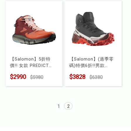
【Salomon】5折特
【Salomon】(過季零
價!! 女款 PREDICT
碼)特價6折!!男款
HIKE GTX 中筒登山鞋
CROSS HIKE 2
$2990
$3828
$5980
$6380
型號 : L41460600
Goretex 中筒登山鞋
型號 : L41735900
1
2