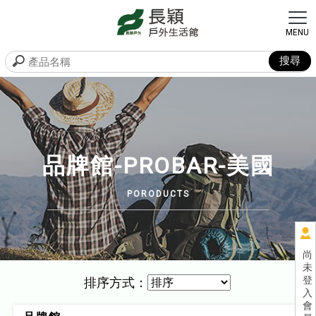
品牌館-PROBAR-美國
尚
未
登
排序方式：
入
會