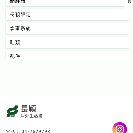
品牌館
員
長穎限定
炊事系統
鞋類
配件
背包
男款
女款
睡眠系統
器材裝備
04-7629798