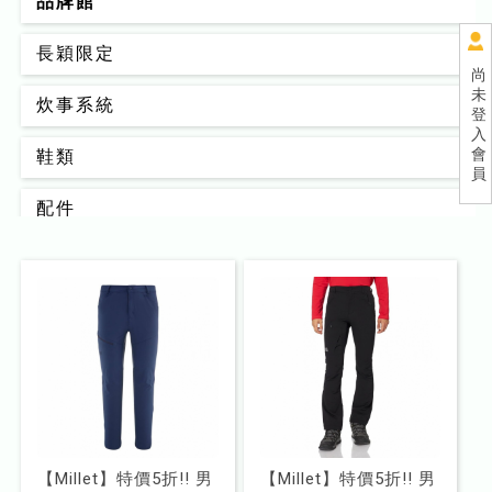
品牌館
長穎限定
尚
未
炊事系統
登
入
會
鞋類
員
配件
背包
男款
女款
睡眠系統
器材裝備
【Millet】特價5折!! 男
【Millet】特價5折!! 男