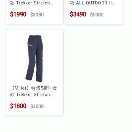
款 Trekker Stretch
款 ALL OUTDOOR II
兒童
Pant 耐磨抗UV長褲
RG PANT 耐磨彈性長
$1990
$3490
$3980
$6980
型號 : MIV7701
褲
食品
型號 : MIV7448RG
露營
水上配件
其他
挖寶區
【Millet】特價5折!! 女
⭐長毛象-過季出清75折⭐
款 Trekker Stretch
Pant 抗撕裂耐磨彈性
$1800
$3600
登山褲健行褲休閒褲
型號 : MIV6403