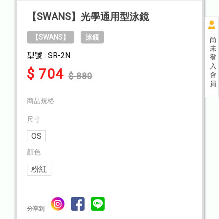
【SWANS】光學通用型泳鏡
【SWANS】
泳鏡
尚
未
型號 : SR-2N
登
入
$ 704
會
$ 880
員
商品規格
尺寸
OS
顏色
粉紅
分享到