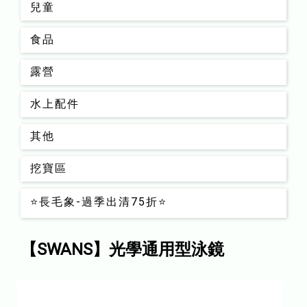
兒童
食品
露營
水上配件
其他
挖寶區
⭐長毛象-過季出清75折⭐
【SWANS】光學通用型泳鏡