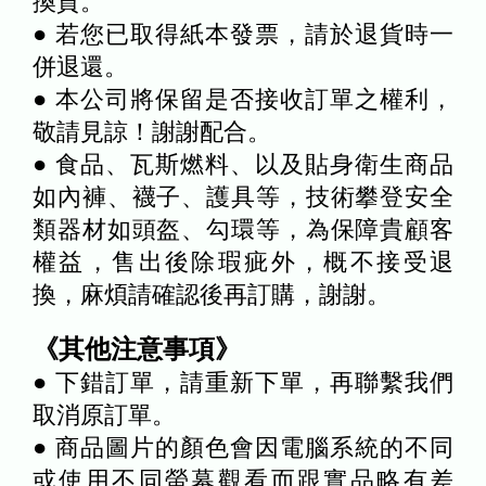
換貨。
● 若您已取得紙本發票，請於退貨時一
併退還。
● 本公司將保留是否接收訂單之權利，
敬請見諒！謝謝配合。
● 食品、瓦斯燃料、以及貼身衛生商品
如內褲、襪子、護具等，技術攀登安全
類器材如頭盔、勾環等，為保障貴顧客
權益，售出後除瑕疵外，概不接受退
換，麻煩請確認後再訂購，謝謝。
《其他注意事項》
● 下錯訂單，請重新下單，再聯繫我們
取消原訂單。
● 商品圖片的顏色會因電腦系統的不同
或使用不同螢幕觀看而跟實品略有差