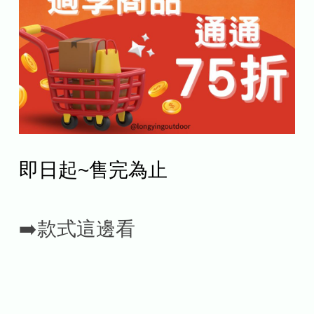
即日起~售完為止
➡️款式這邊看