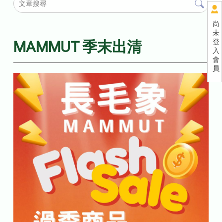
尚
未
登
MAMMUT 季末出清
入
會
員